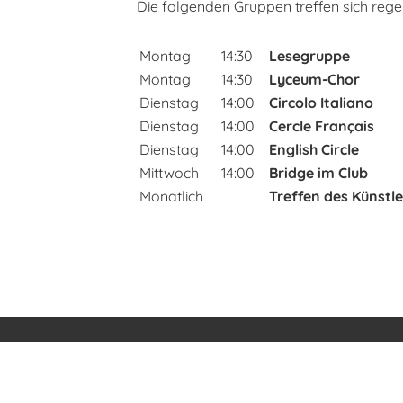
Die folgenden Gruppen treffen sich rege
Montag
14:30
Lesegruppe
Montag
14:30
Lyceum-Chor
Dienstag
14:00
Circolo Italiano
Dienstag
14:00
Cercle Français
Dienstag
14:00
English Circle
Mittwoch
14:00
Bridge im Club
Monatlich
Treffen des Künstl
© Internationaler Lyceum Club Zürich
Erstellt mit ClubDesk Vereinssoftware